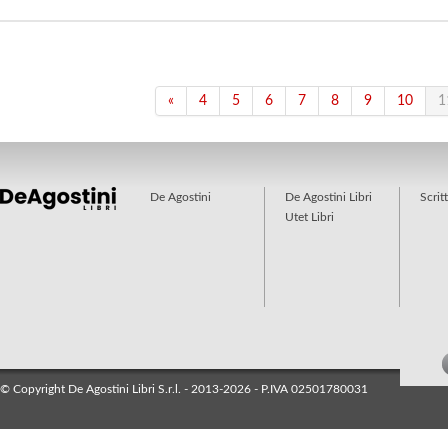
«
4
5
6
7
8
9
10
1
De Agostini
De Agostini Libri
Scrit
Utet Libri
© Copyright De Agostini Libri S.r.l. - 2013-2026 - P.IVA 02501780031