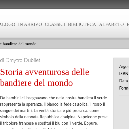
ALOGO
IN ARRIVO
CLASSICI
BIBLIOTECA
ALFABETO
le bandiere del mondo
di Dmytro Dubilet
Argo
Storia avventurosa delle
ISB
bandiere del mondo
Data 
Form
Da bambini ci insegnavano che nella nostra bandiera il verde
rappresenta la speranza, il bianco la fede cattolica, il rosso il
sangue dei martiri. La verità storica è più prosaica: come
simbolo della neonata Repubblica cisalpina, Napoleone prese
il tricolore francese e sostituì il blu con il verde. Eppure,