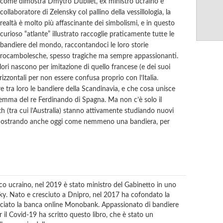
come dimostra Dmytro Dubilet, ex ministro ucraino e
collaboratore di Zelensky col pallino della vessillologia, la
realtà è molto più affascinante dei simbolismi, e in questo
curioso “atlante” illustrato raccoglie praticamente tutte le
bandiere del mondo, raccontandoci le loro storie
rocambolesche, spesso tragiche ma sempre appassionanti.
ori nascono per imitazione di quello francese (e dei suoi
orizzontali per non essere confusa proprio con l’Italia.
a loro le bandiere della Scandinavia, e che cosa unisce
 stemma del re Ferdinando di Spagna. Ma non c’è solo il
 (tra cui l’Australia) stanno attivamente studiando nuovi
, dimostrando anche oggi come nemmeno una bandiera, per
co ucraino, nel 2019 è stato ministro del Gabinetto in uno
sky. Nato e cresciuto a Dnipro, nel 2017 ha cofondato la
anciato la banca online Monobank. Appassionato di bandiere
r il Covid-19 ha scritto questo libro, che è stato un