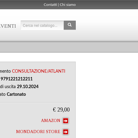
Contatti
|
Chi siamo
EVENTI
mento
CONSULTAZIONE/ATLANTI
N
9791221212211
di uscita
29.10.2024
ato
Cartonato
€ 29,00
AMAZON
MONDADORI STORE