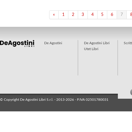
«
1
2
3
4
5
6
7
De Agostini
De Agostini Libri
Scrit
Utet Libri
© Copyright De Agostini Libri S.r.l. - 2013-2026 - P.IVA 02501780031