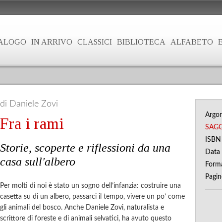
ALOGO
IN ARRIVO
CLASSICI
BIBLIOTECA
ALFABETO
di Daniele Zovi
Argo
Fra i rami
SAGG
ISB
Storie, scoperte e riflessioni da una
Data 
casa sull'albero
Form
Pagi
Per molti di noi è stato un sogno dell’infanzia: costruire una
casetta su di un albero, passarci il tempo, vivere un po’ come
gli animali del bosco. Anche Daniele Zovi, naturalista e
scrittore di foreste e di animali selvatici, ha avuto questo