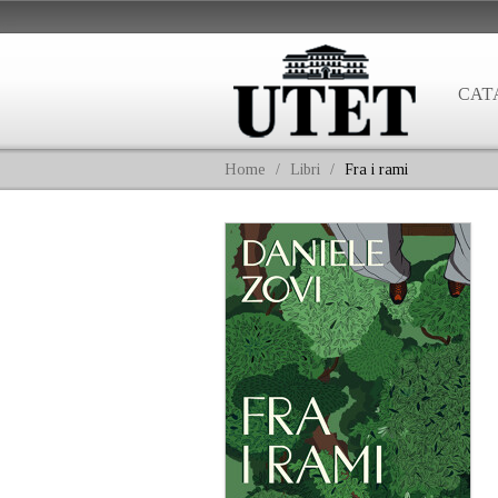
CAT
Home
/
Libri
/
Fra i rami