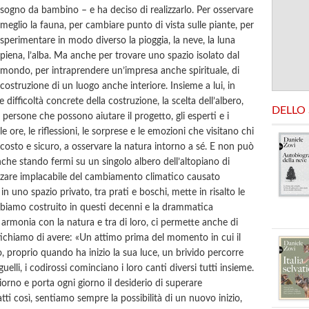
sogno da bambino – e ha deciso di realizzarlo. Per osservare
meglio la fauna, per cambiare punto di vista sulle piante, per
sperimentare in modo diverso la pioggia, la neve, la luna
piena, l’alba. Ma anche per trovare uno spazio isolato dal
mondo, per intraprendere un’impresa anche spirituale, di
costruzione di un luogo anche interiore. Insieme a lui, in
le difficoltà concrete della costruzione, la scelta dell’albero,
DELLO
e persone che possono aiutare il progetto, gli esperti e i
le ore, le riflessioni, le sorprese e le emozioni che visitano chi
scosto e sicuro, a osservare la natura intorno a sé. E non può
che stando fermi su un singolo albero dell’altopiano di
nzare implacabile del cambiamento climatico causato
n uno spazio privato, tra prati e boschi, mette in risalto le
biamo costruito in questi decenni e la drammatica
n armonia con la natura e tra di loro, ci permette anche di
ntichiamo di avere: «Un attimo prima del momento in cui il
lio, proprio quando ha inizio la sua luce, un brivido percorre
ringuelli, i codirossi cominciano i loro canti diversi tutti insieme.
 giorno e porta ogni giorno il desiderio di superare
ti così, sentiamo sempre la possibilità di un nuovo inizio,