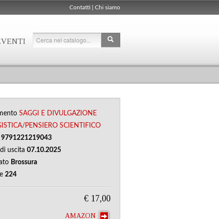
Contatti
|
Chi siamo
EVENTI
mento
SAGGI E DIVULGAZIONE
ISTICA/PENSIERO SCIENTIFICO
N
9791221219043
di uscita
07.10.2025
ato
Brossura
ne
224
€ 17,00
AMAZON