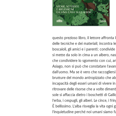
questo prezioso libro, il lettore affronta 
delle tecniche e dei materiali; incontra l
boscaioli, gli amici e i parenti; condivide 
si mette da solo in cima a un albero, na
che condividere lo sgomento con cui, an
Asiago, non si può che constatare l’ava
dall’uomo. Ma se è vero che raccogliersi i
brutture del mondo antropizzato che ab
incapacità degli esseri umani di vivere i
ritrovare delle risorse che a volte dime
sole si affaccia dietro i boschetti di Gal
l’erba, i cespugli, gli alberi. Le cince, i f
È bellissimo. L’alba risveglia la vita ogni
l’inquietudine perché noi umani siamo fat