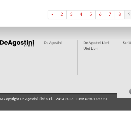
«
2
3
4
5
6
7
8
9
De Agostini
De Agostini Libri
Scrit
Utet Libri
© Copyright De Agostini Libri S.r.l. - 2013-2026 - P.IVA 02501780031