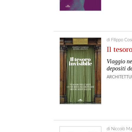
di Filippo Co
Il tesor
Viaggio ne
depositi d
ARCHITETTU
di Niccolò Ma