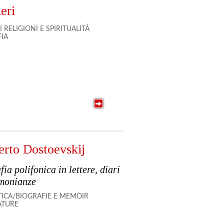
eri
I
RELIGIONI E SPIRITUALITÀ
FIA
erto Dostoevskij
fia polifonica in lettere, diari
imonianze
TICA/BIOGRAFIE E MEMOIR
ATURE