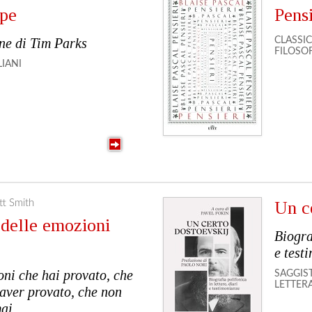
ipe
Pensi
ne di Tim Parks
CLASSIC
FILOSO
LIANI
tt Smith
Un c
 delle emozioni
Biogra
e test
ni che hai provato, che
SAGGIS
LETTER
 aver provato, che non
mai