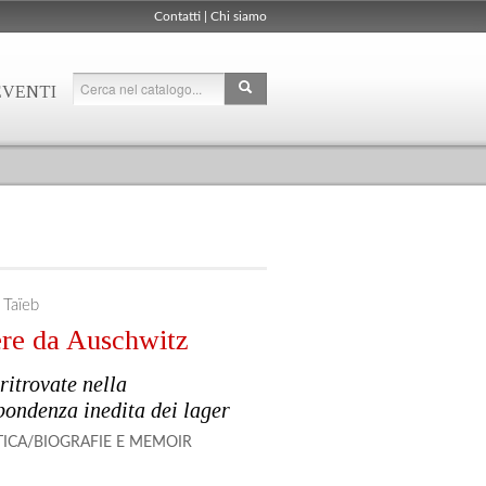
Contatti
|
Chi siamo
EVENTI
 Taïeb
ere da Auschwitz
 ritrovate nella
pondenza inedita dei lager
TICA/BIOGRAFIE E MEMOIR