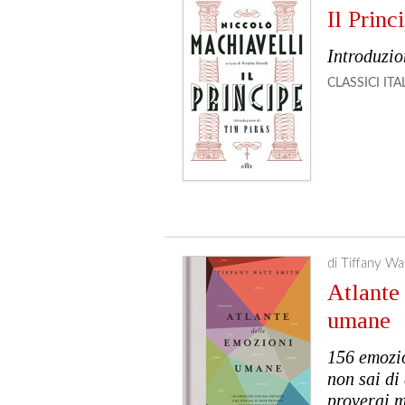
Il Princ
Introduzio
CLASSICI
ITA
di Tiffany Wa
Atlante
umane
156 emozio
non sai di
proverai 