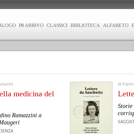
ALOGO
IN ARRIVO
CLASSICI
BIBLIOTECA
ALFABETO
smacini
di Karen
ella medicina del
Lett
Storie
corris
dino Ramazzini a
 Maugeri
SAGGIS
CIENZA