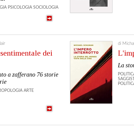
GIA
PSICOLOGIA
SOCIOLOGIA
air
di Mich
 sentimentale dei
L'imp
La sto
o a zafferano 76 storie
POLITIC
SAGGIS
rie
POLITIC
ROPOLOGIA
ARTE