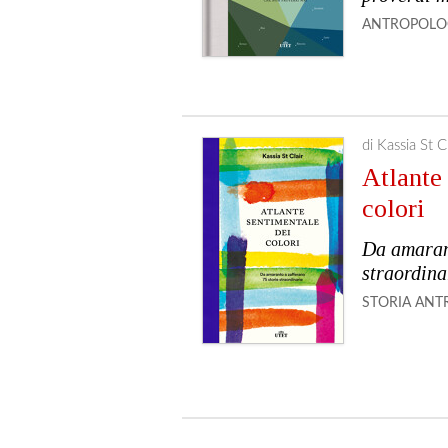
ANTROPOLO
di Kassia St Cl
Atlante
colori
Da amarant
straordina
STORIA
ANT