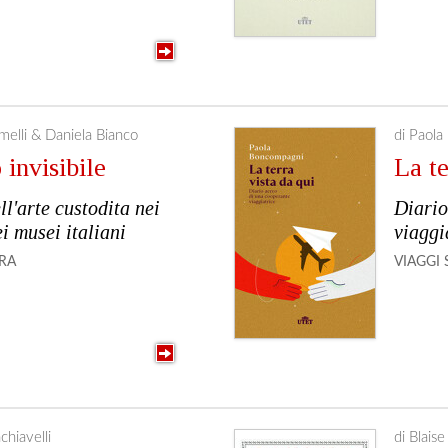
smelli & Daniela Bianco
di Paol
o invisibile
La te
ll'arte custodita nei
Diario
ei musei italiani
viaggi
RA
VIAGGI
chiavelli
di Blaise