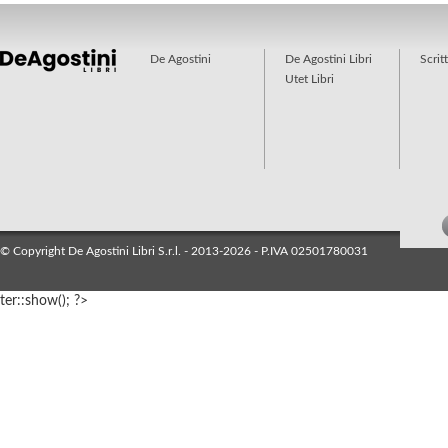
De Agostini
De Agostini Libri
Scrit
Utet Libri
© Copyright De Agostini Libri S.r.l. - 2013-2026 - P.IVA 02501780031
ter::show(); ?>