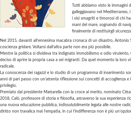
Tutti abbiamo visto le immagini d
galleggiavano nel Mediterraneo, i
i visi smagriti e timorosi di chi h
mani del mare, sognando di navi
finalmente di restituirgli sicurezza
Nel 2015, davanti all’ennesima macabra cronaca di un disastro, Antonio Si
coscienza gridare. Voltarsi dall’altra parte non era più possibile.
Mentre la politica si divideva tra indignato immobilismo e odio virulento,
deciso di aprire la propria casa a sei migranti. Da quel momento la loro 
radicale.
La conoscenza dei ragazzi e lo studio di un programma di inserimento son
anni di pari passo con un’attenta riflessione sui concetti di accoglienza e i
privilegio.
Premiato dal presidente Mattarella con la croce al merito, nominato Citt
2018, Calò, professore di storia e filosofia, attraverso la sua esperienza ri
una nuova educazione pubblica, indissolubilmente legata alle nostre radici c
diritto non travalica mai l’empatia, in cui l’indifferenza non è più un’opzio