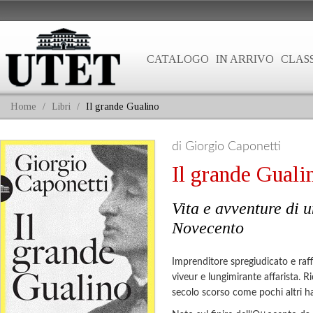
CATALOGO
IN ARRIVO
CLASS
Home
/
Libri
/
Il grande Gualino
di Giorgio Caponetti
Il grande Guali
Vita e avventure di 
Novecento
Imprenditore spregiudicato e raf
viveur e lungimirante affarista. R
secolo scorso come pochi altri h