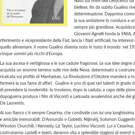
Nato sul finire dell’Ottocento da 
biellese, fin da subito Gualino rive
determinazione. Dapprima comme
la sua ambizione lo conduce a u
sempre più grandiose. Acquisisce
Giovanni Agnelli fonda la SNIA, d
riferimento e vicepresidente della Fiat, lancia i filati artificiali, ha interess
quello alimentare. Il nome Gualino diventa noto in tutto il mondo: nel 192
cinque uomini più ricchi d’Europa.
La sua ascesa è vertiginosa e le sue cadute fragorose. Le sue idee degne d
acquista un enorme terreno sulle rive della Neva, determinato a costrui
ricalcata sul profilo di Manhattan. La Rivoluzione d’Ottobre manderà a m
fermerà la sua fame di affari. Gualino è uno di quei rari talenti in grado di
di prevedere la modernità: lo troviamo, dopo la caduta, a capo della pione
dopoguerra produce i film di Visconti e Lattuada avvalendosi anche dei g
De Laurentis.
Al suo fianco c’è sempre Cesarina, che condivide con lui una lunghissima vi
e amicizie memorabili: D’Annunzio e Gobetti, Nijinskij, Solomon Guggenh
Winston Churchill, i Kennedy, Liz Taylor, Luchino Visconti. Lui e Cesarina, a
costruiranno castelli e teatri, daranno vita a splendide stagioni di eventi