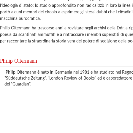
l’ideologia di stato: lo studio approfondito non radicalizzò in loro la linea 
portò alcuni membri del circolo a esprimere gli stessi dubbi che i cittadini 
macchina burocratica.
Philip Oltermann ha trascorso anni a rovistare negli archivi della Ddr, a r
poesia da scantinati ammuffiti e a rintracciare i membri superstiti di ques
per raccontare la straordinaria storia vera del potere di sedizione della po
Philip Oltermann
Philip Oltermann
è nato in Germania nel 1981 e ha studiato nel Regno
“Süddeutsche Zeitung”, “London Review of Books” ed è caporedattore de
del “Guardian”.