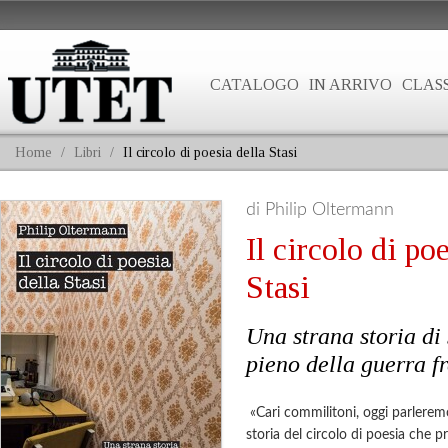
CATALOGO
IN ARRIVO
CLASS
Home
/
Libri
/
Il circolo di poesia della Stasi
di Philip Oltermann
Il circolo di po
Stasi
Una strana storia di 
pieno della guerra f
«Cari commilitoni,
oggi parleremo
storia del circolo
di poesia che p