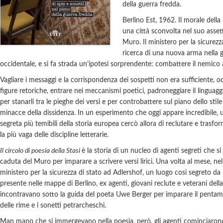
della guerra fredda.
Berlino Est, 1962. Il morale della
una città sconvolta nel suo asse
Muro. Il ministero per la sicurezza
ricerca di una nuova arma nella g
occidentale, e si fa strada un’ipotesi sorprendente: combattere il nemico a
Vagliare i messaggi e la corrispondenza dei sospetti non era sufficiente,
figure retoriche, entrare nei meccanismi poetici, padroneggiare il linguagg
per stanarli tra le pieghe dei versi e per controbattere sul piano dello stile
minacce della dissidenza. In un esperimento che oggi appare incredibile, un
segreta più temibili della storia europea cercò allora di reclutare e trasf
la più vaga delle discipline letterarie.
Il circolo di poesia della Stasi
è la storia di un nucleo di agenti segreti che si
caduta del Muro per imparare a scrivere versi lirici. Una volta al mese, nell
ministero per la sicurezza di stato ad Adlershof, un luogo così segreto
presente nelle mappe di Berlino, ex agenti, giovani reclute e veterani del
incontravano sotto la guida del poeta Uwe Berger per imparare il pentam
delle rime e i sonetti petrarcheschi.
Man mano che si immergevano nella poesia, però, gli agenti cominciarono