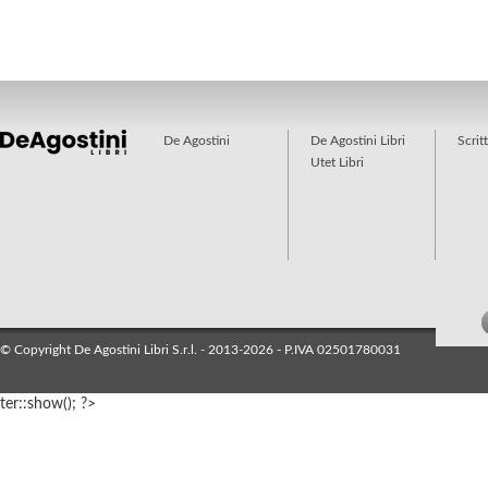
De Agostini
De Agostini Libri
Scrit
Utet Libri
© Copyright De Agostini Libri S.r.l. - 2013-2026 - P.IVA 02501780031
ter::show(); ?>