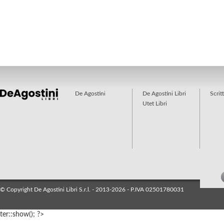
De Agostini
De Agostini Libri
Scrit
Utet Libri
© Copyright De Agostini Libri S.r.l. - 2013-2026 - P.IVA 02501780031
ter::show(); ?>