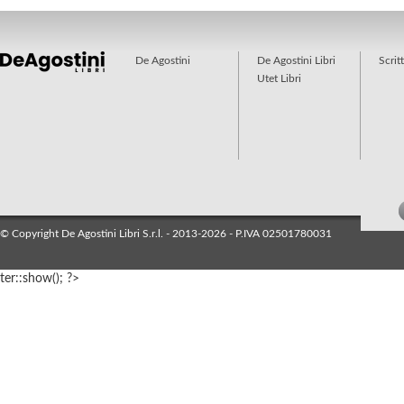
De Agostini
De Agostini Libri
Scrit
Utet Libri
© Copyright De Agostini Libri S.r.l. - 2013-2026 - P.IVA 02501780031
ter::show(); ?>