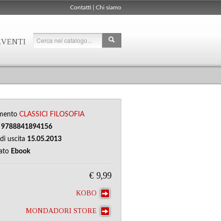
Contatti
|
Chi siamo
EVENTI
mento
CLASSICI
FILOSOFIA
N
9788841894156
di uscita
15.05.2013
ato
Ebook
€ 9,99
KOBO
MONDADORI STORE