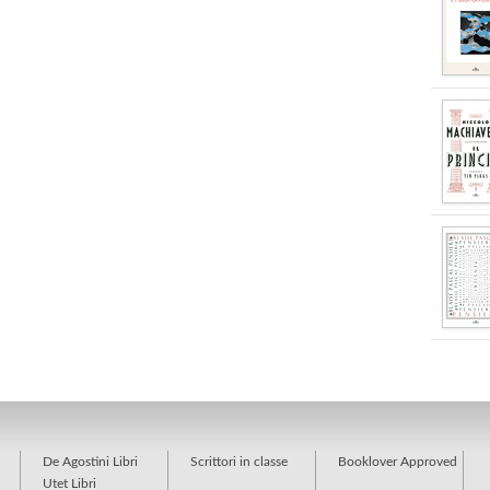
De Agostini Libri
Scrittori in classe
Booklover Approved
Utet Libri