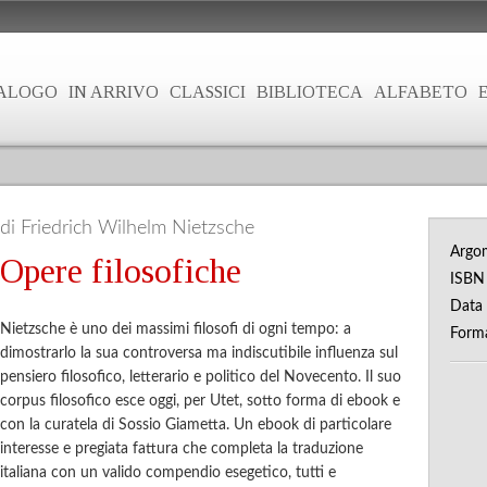
ALOGO
IN ARRIVO
CLASSICI
BIBLIOTECA
ALFABETO
di Friedrich Wilhelm Nietzsche
Argo
Opere filosofiche
ISB
Data 
Nietzsche è uno dei massimi filosofi di ogni tempo: a
Form
dimostrarlo la sua controversa ma indiscutibile influenza sul
pensiero filosofico, letterario e politico del Novecento. Il suo
corpus filosofico esce oggi, per Utet, sotto forma di ebook e
con la curatela di Sossio Giametta. Un ebook di particolare
interesse e pregiata fattura che completa la traduzione
italiana con un valido compendio esegetico, tutti e