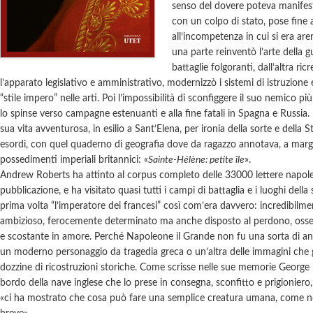
senso del dovere poteva manifest
con un colpo di stato, pose fine 
all’incompetenza in cui si era are
una parte reinventò l’arte della g
battaglie folgoranti, dall’altra ri
l’apparato legislativo e amministrativo, modernizzò i sistemi di istruzione 
“stile impero” nelle arti. Poi l’impossibilità di sconfiggere il suo nemico pi
lo spinse verso campagne estenuanti e alla fine fatali in Spagna e Russia. 
sua vita avventurosa, in esilio a Sant’Elena, per ironia della sorte e della St
esordi, con quel quaderno di geografia dove da ragazzo annotava, a marg
possedimenti imperiali britannici: «
Sainte-Hélène: petite île
».
Andrew Roberts ha attinto al corpus completo delle 33000 lettere napoleo
pubblicazione, e ha visitato quasi tutti i campi di battaglia e i luoghi della
prima volta “l’imperatore dei francesi” così com’era davvero: incredibilmen
ambizioso, ferocemente determinato ma anche disposto al perdono, osse
e scostante in amore. Perché Napoleone il Grande non fu una sorta di an
un moderno personaggio da tragedia greca o un’altra delle immagini che g
dozzine di ricostruzioni storiche. Come scrisse nelle sue memorie Georg
bordo della nave inglese che lo prese in consegna, sconfitto e prigionie
«ci ha mostrato che cosa può fare una semplice creatura umana, come noi