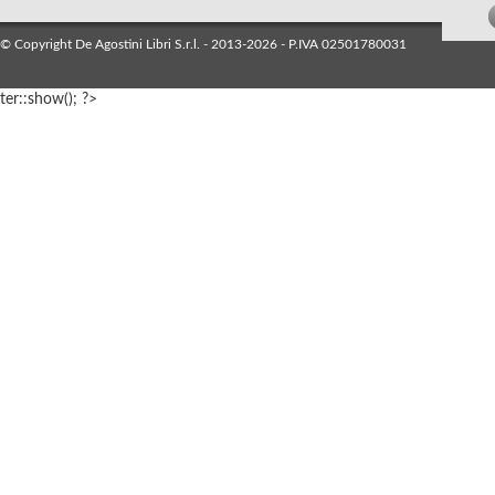
© Copyright De Agostini Libri S.r.l. - 2013-2026 - P.IVA 02501780031
ter::show(); ?>