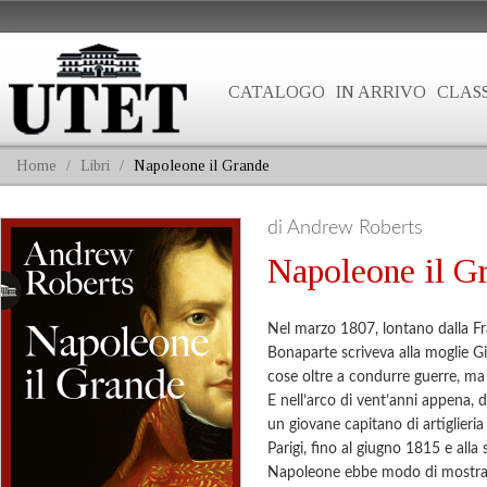
CATALOGO
IN ARRIVO
CLASS
Home
/
Libri
/
Napoleone il Grande
di Andrew Roberts
Napoleone il G
Nel marzo 1807, lontano dalla F
Bonaparte scriveva alla moglie Gi
cose oltre a condurre guerre, ma 
E nell’arco di vent’anni appena, d
un giovane capitano di artiglieri
Parigi, fino al giugno 1815 e alla 
Napoleone ebbe modo di mostra