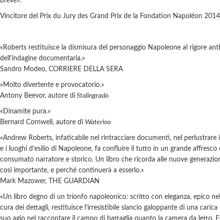
breve».
Vincitore del Prix du Jury des Grand Prix de la Fondation Napoléon 2014
«Roberts restituisce la dismisura del personaggio Napoleone al rigore ant
dell’indagine documentaria.»
Sandro Modeo, CORRIERE DELLA SERA
«Molto divertente e provocatorio.»
Antony Beevοr, autore di
Stalingrado
«Dinamite pura.»
Bernard Cornwell, autore di
Waterloo
«Andrew Roberts, infaticabile nel rintracciare documenti, nel perlustrare i 
e i luoghi d’esilio di Napoleone, fa confluire il tutto in un grande affresc
consumato narratore e storico. Un libro che ricorda alle nuove generazi
così importante, e perché continuerà a esserlo.»
Mark Mazower, THE GUARDIAN
«Un libro degno di un trionfo napoleonico: scritto con eleganza, epico ne
cura dei dettagli, restituisce l’irresistibile slancio galoppante di una carica
suo agio nel raccontare il campo di battaglia quanto la camera da letto. E