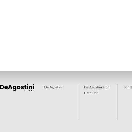
De Agostini
De Agostini Libri
Scrit
Utet Libri