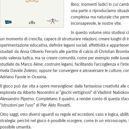
libro; momenti ludici in cui camb
una parte o riproduciamo situazio
complessa ma naturale che perm
inconsapevole, le nostre vite.
In questo volume otto studiosi c
un momento di crescita, capace di strutturare relazioni, creare luoghi di i
sperimentazione educativa, definire legami sociali, affettività e appartenen
studiati da Anna Oliverio Ferraris alle partite di calcio di Christian Brombe
solo valenza ludica, ma sa creare comunità, come per esempio nelle
kond
studiate da Marco Aime; costruire legami, facilitando l’accoglienza e l’int
rivela Davide Zoletto; oppure far convergere e attraversare le culture, co
Adriano Favole in Oceania.
Il gioco può dar vita a opere meravigliose: dalla fantasiosa creatività alle o
esplorata da Alberto Nocentini ai “giochi vertiginosi” di Vladimir Nabokov
Alessandro Piperno. Completano il quadro, a render conto di questa sfacce
“istruzioni per l’uso” di Pier Aldo Rovatti.
Otto saggi, otto diversi sguardi su regole ed eccezioni, caso e logica, abili
strategia: perché nel gioco è possibile scorgere, come in un microscopio,
possibile umanità.