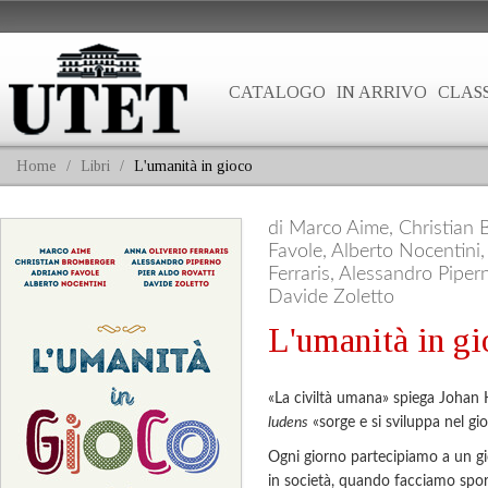
CATALOGO
IN ARRIVO
CLASS
Home
/
Libri
/
L'umanità in gioco
di Marco Aime, Christian 
Favole, Alberto Nocentini,
Ferraris, Alessandro Pipern
Davide Zoletto
L'umanità in gi
«La civiltà umana» spiega Johan 
ludens
«sorge e si sviluppa nel gi
Ogni giorno partecipiamo a un 
in società, quando facciamo spo