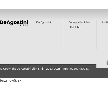
De Agostini
De Agostini Libri
Scrit
Utet Libri
© Copyright De Agostini Libri S.r.l. - 2013-2026 - P.IVA 02501780031
ter::show(); ?>