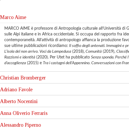
Marco Aime
MARCO AIME è professore di Antropologia culturale all’Università di 
sulle Alpi italiane e in Africa occidentale. Si occupa del rapporto fra ide
contemporaneità. All’attività di antropologo affianca la produzione favol
sue ultime pubblicazioni ricordiamo:
Il soffio degli antenati. Immagini e pr
L’isola del non arrivo. Voci da Lampedusa
(2018),
Comunità
(2019),
Classifi
Razzismi e identità
(2020). Per Utet ha pubblicato
Senza sponda. Perché l’
d’accoglienza
(2015) e
Tra i castagni dell’Appennino. Conversazioni con
Fran
Christian Bromberger
Adriano Favole
Christian Bromberger è professore emerito di Antropologia all’Universit
ha fondato e diretto l’Istituto di Etnologia mediterranea e comparata. N
Alberto Nocentini
occupato delle società mediterranee e di competizioni sportive nel 
ADRIANO FAVOLE insegna “Cultura e potere” e “Antropologia Culturale
di Culture, Politica e Società dell’Università di Torino. Specialista delle
Anna Oliverio Ferraris
lavorato più di recente sugli Oltremare europei, fondando il Centro di 
Alberto Nocentini è docente di Glottologia e Linguistica Generale all’Uni
Europa”. Si interessa di antropologia politica, del corpo e del patrimoni
suo attivo più di centocinquanta pubblicazioni su vari temi della lingu
settimanale “La Lettura” del “Corriere della Sera”. Fra i suoi saggi ricor
Alessandro Piperno
dell’Accademia della Crusca e condirettore dell’“Archivio Glottologico It
Anna Oliverio Ferraris è scrittrice e psicoterapeuta, insegna Psicologia 