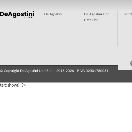
De Agostini
De Agostini Libri
Scrit
Utet Libri
© Copyright De Agostini Libri S.r.l. - 2013-2026 - P.IVA 02501780031
ter::show(); ?>