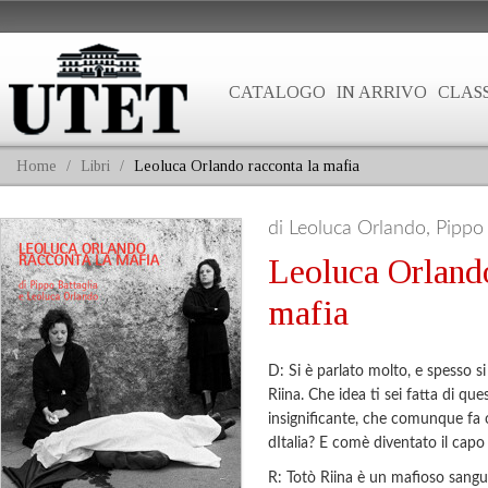
CATALOGO
IN ARRIVO
CLASS
Home
/
Libri
/
Leoluca Orlando racconta la mafia
di Leoluca Orlando, Pippo 
Leoluca Orlando
mafia
D: Si è parlato molto, e spesso si
Riina. Che idea ti sei fatta di qu
insignificante, che comunque fa o
dItalia? E comè diventato il cap
R: Totò Riina è un mafioso sangu