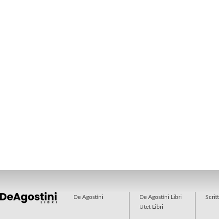
De Agostini
De Agostini Libri
Scrit
Utet Libri