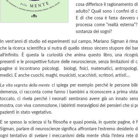
cosa differisce il ragionamento 
adulto? Quali sono i confini di 
E di che cosa è fatta davvero q
processa come “realtà esterna”?
sostanza dei sogni?
In vent’anni di studio ed esperimenti sul campo, Mariano Sigman è rimas
che la ricerca scientifica si nutra di quello stesso sincero stupore dei 
all’infinito. È questa la curiosità che anima questo libro, una ricogni
presenti e le prospettive future delle neuroscienze, senza limitazioni di 
pagine si incontrano psicologi, biologi, fisici, matematici, antropologi, l
medici. E anche cuochi, maghi, musicisti, scacchisti, scrittori, artisti…
La vita segreta della mente
ci spiega per esempio perché le persone bili
demenza, ci racconta come fanno i bambini a riconoscere a prima vista
toccato, ci rivela perché i neonati sembrano avere già un innato sen
mostra, con viva commozione, i labirinti meravigliosi dei pensieri che si 
pazienti in stato vegetativo.
E se spesso la scienza si fa filosofia e quasi poesia, in queste pagine, è
Sigman, parlare di neuroscienze significa affrontare l’estremo desiderio d
ogni tentativo di svelare i meccanismi della mente sfida l’intera rete 