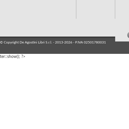
© Copyright De Agostini Libri S.r.l. - 2013-2026 - P.IVA 02501780031
ter::show(); ?>