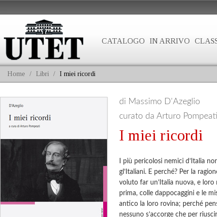
CATALOGO
IN ARRIVO
CLASS
Home
/
Libri
/
I miei ricordi
di Massimo D'Azeglio
curato da Arturo Pompeat
I miei ricordi
I più pericolosi nemici d’Italia n
gl’Italiani. E perché? Per la ragio
voluto far un’Italia nuova, e loro 
prima, colle dappocaggini e le mi
antico la loro rovina; perché pens
nessuno s’accorge che per riuscir