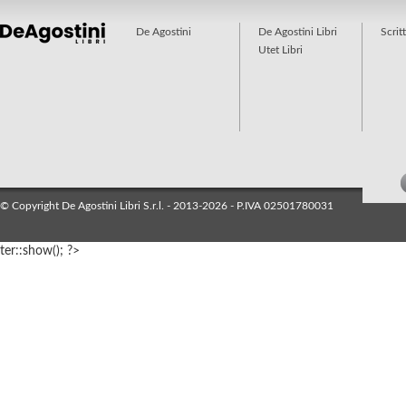
De Agostini
De Agostini Libri
Scrit
Utet Libri
© Copyright De Agostini Libri S.r.l. - 2013-2026 - P.IVA 02501780031
ter::show(); ?>