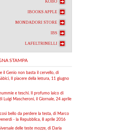
KOBO
IBOOKS APPLE
MONDADORI STORE
IBS
LAFELTRINELLI
GNA STAMPA
e il Genio non basta il cervello, di
bici, Il piacere della lettura, 11 giugno
 mummie e teschi. Il profumo laico di
 di Luigi Mascheroni, il Giornale, 24 aprile
così bello da perdere la testa, di Marco
l venerdì - la Repubblica, 8 aprile 2016
iversale delle teste mozze, di Daria