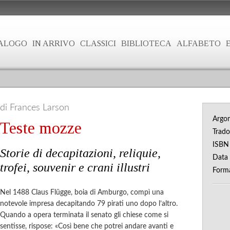
ALOGO
IN ARRIVO
CLASSICI
BIBLIOTECA
ALFABETO
di Frances Larson
Argo
Teste mozze
Trad
ISB
Storie di decapitazioni, reliquie,
Data 
trofei, souvenir e crani illustri
Form
Nel 1488 Claus Flügge, boia di Amburgo, compì una
notevole impresa decapitando 79 pirati uno dopo l’altro.
Quando a opera terminata il senato gli chiese come si
sentisse, rispose: «Così bene che potrei andare avanti e