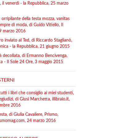
, il venerdì - la Repubblica, 25 marzo
o orripilante della testa mozza, vanitas
mpre di moda, di Guido Vitiello, Il
19 marzo 2016
o inviato al Ted, di Riccardo Staglianò,
ica - la Repubblica, 21 giugno 2015
à decollata, di Ermanno Bencivenga,
 - Il Sole 24 Ore, 3 maggio 2015
STERNI
tutti i libri che consiglio ai miei studenti,
giudizi, di Giusi Marchetta, illibraio.it,
embre 2016
esta, di Giulia Cavaliere, Prismo,
smomag.com, 24 marzo 2016