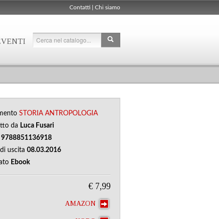
Contatti
|
Chi siamo
EVENTI
mento
STORIA
ANTROPOLOGIA
otto da
Luca Fusari
N
9788851136918
di uscita
08.03.2016
ato
Ebook
€ 7,99
AMAZON