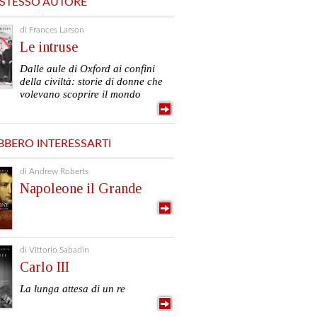
 STESSO AUTORE
di Frances Larson
Le intruse
Dalle aule di Oxford ai confini
della civiltà: storie di donne che
volevano scoprire il mondo
BBERO INTERESSARTI
di Andrew Roberts
Napoleone il Grande
di Vittorio Sabadin
Carlo III
La lunga attesa di un re