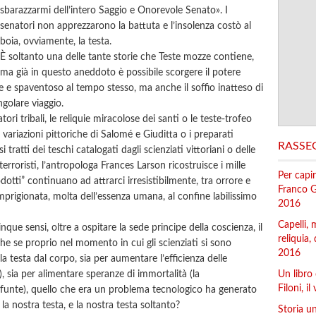
sbarazzarmi dell’intero Saggio e Onorevole Senato». I
senatori non apprezzarono la battuta e l’insolenza costò al
boia, ovviamente, la testa.
È soltanto una delle tante storie che Teste mozze contiene,
ma già in questo aneddoto è possibile scorgere il potere
ante e spaventoso al tempo stesso, ma anche il soffio inatteso di
golare viaggio.
tori tribali, le reliquie miracolose dei santi o le teste-trofeo
e variazioni pittoriche di Salomé e Giuditta o i preparati
RASSE
 tratti dei teschi catalogati dagli scienziati vittoriani o delle
rroristi, l’antropologa Frances Larson ricostruisce i mille
Per capir
dotti” continuano ad attrarci irresistibilmente, tra orrore e
Franco Gà
prigionata, molta dell’essenza umana, al confine labilissimo
2016
Capelli,
que sensi, oltre a ospitare la sede principe della coscienza, il
reliquia,
che se proprio nel momento in cui gli scienziati si sono
2016
a testa dal corpo, sia per aumentare l’efficienza delle
a), sia per alimentare speranze di immortalità (la
Un libro 
Filoni, i
funte), quello che era un problema tecnologico ha generato
a nostra testa, e la nostra testa soltanto?
Storia un