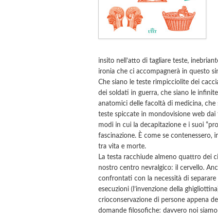
insito nell’atto di tagliare teste, inebri
ironia che ci accompagnerà in questo sin
Che siano le teste rimpicciolite dei caccia
dei soldati in guerra, che siano le infinit
anatomici delle facoltà di medicina, che si
teste spiccate in mondovisione web dai te
modi in cui la decapitazione e i suoi “pro
fascinazione. È come se contenessero, im
tra vita e morte.
La testa racchiude almeno quattro dei cin
nostro centro nevralgico: il cervello. An
confrontati con la necessità di separare l
esecuzioni (l’invenzione della ghigliottin
crioconservazione di persone appena de
domande filosofiche: davvero noi siamo l