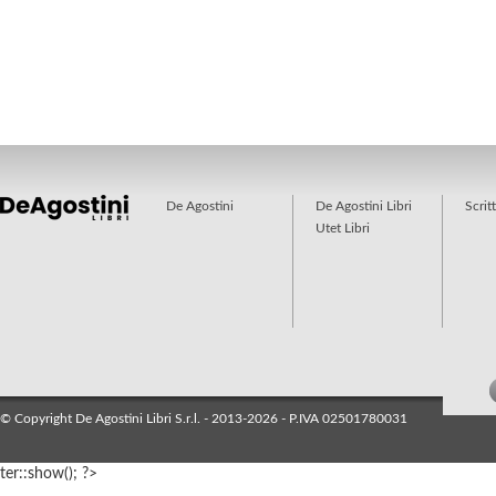
De Agostini
De Agostini Libri
Scrit
Utet Libri
© Copyright De Agostini Libri S.r.l. - 2013-2026 - P.IVA 02501780031
ter::show(); ?>