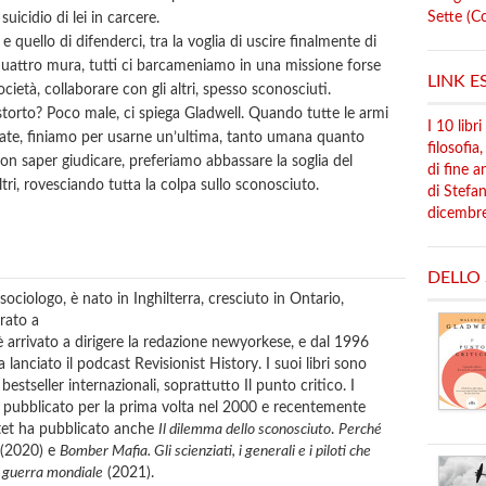
Sette (C
uicidio di lei in carcere.
e quello di difenderci, tra la voglia di uscire finalmente di
e quattro mura, tutti ci barcameniamo in una missione forse
LINK E
cietà, collaborare con gli altri, spesso sconosciuti.
storto? Poco male, ci spiega Gladwell. Quando tutte le armi
I 10 libr
guate, finiamo per usarne un’ultima, tanto umana quanto
filosofia
n saper giudicare, preferiamo abbassare la soglia del
di fine a
tri, rovesciando tutta la colpa sullo sconosciuto.
di Stefan
dicembr
DELLO
ologo, è nato in Inghilterra, cresciuto in Ontario,
rato a
 arrivato a dirigere la redazione newyorkese, e dal 1996
 lanciato il podcast Revisionist History. I suoi libri sono
bestseller internazionali, soprattutto Il punto critico. I
i, pubblicato per la prima volta nel 2000 e recentemente
Utet ha pubblicato anche
Il dilemma dello sconosciuto
.
Perché
(2020) e
Bomber Mafia. Gli
scienziati, i generali e i piloti che
a guerra mondiale
(2021).