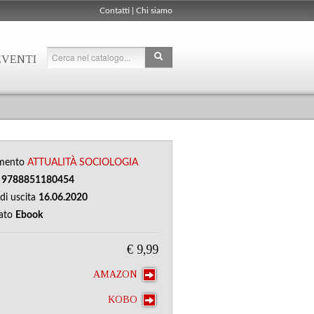
Contatti
|
Chi siamo
EVENTI
mento
ATTUALITÀ
SOCIOLOGIA
N
9788851180454
di uscita
16.06.2020
ato
Ebook
€ 9,99
AMAZON
KOBO