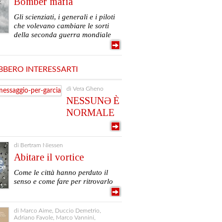
Bomber mafia
Gli scienziati, i generali e i piloti
che volevano cambiare le sorti
della seconda guerra mondiale
BBERO INTERESSARTI
di Vera Gheno
NESSUNƏ È
NORMALE
di Bertram Niessen
Abitare il vortice
Come le città hanno perduto il
senso e come fare per ritrovarlo
di Marco Aime, Duccio Demetrio,
Adriano Favole, Marco Vannini,