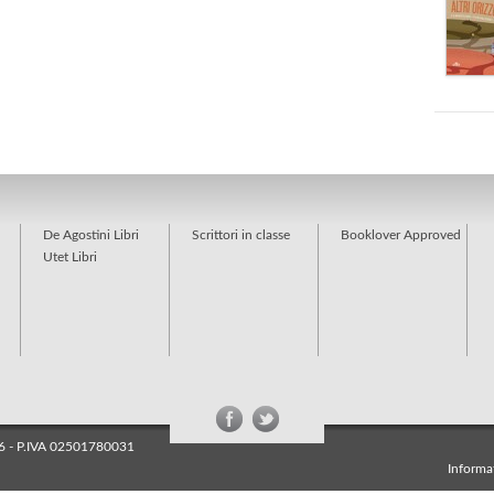
De Agostini Libri
Scrittori in classe
Booklover Approved
Utet Libri
026 - P.IVA 02501780031
Informat