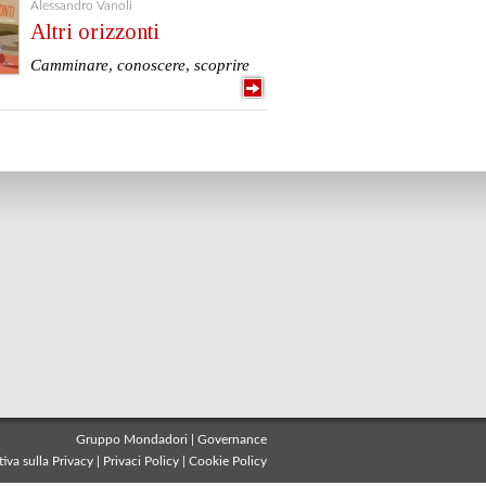
Alessandro Vanoli
Altri orizzonti
Camminare, conoscere, scoprire
Gruppo Mondadori
|
Governance
iva sulla Privacy
|
Privaci Policy
|
Cookie Policy