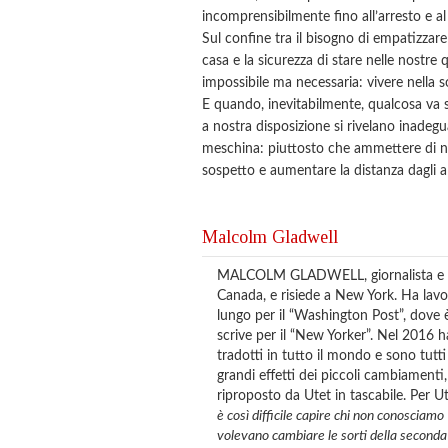
incomprensibilmente fino all’arresto e al s
Sul confine tra il bisogno di empatizzare 
casa e la sicurezza di stare nelle nostr
impossibile ma necessaria: vivere nella so
E quando, inevitabilmente, qualcosa va 
a nostra disposizione si rivelano inade
meschina: piuttosto che ammettere di no
sospetto e aumentare la distanza dagli al
Malcolm Gladwell
MALCOLM GLADWELL, giornalista e soci
Canada, e risiede a New York. Ha lavo
lungo per il “Washington Post”, dove è
scrive per il “New Yorker”. Nel 2016 ha
tradotti in tutto il mondo e sono tutti 
grandi effetti dei piccoli cambiament
riproposto da Utet in tascabile. Per 
è così difficile capire chi non conosciamo
volevano cambiare
le sorti della second