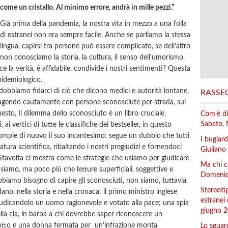
come un cristallo. Al minimo errore, andrà
in mille pezzi.”
Già prima della pandemia, la nostra vita in mezzo a una folla
di estranei non era sempre facile. Anche se parliamo la stessa
lingua, capirsi tra persone può essere complicato, se dell’altro
non conosciamo la storia, la cultura, il senso dell’umorismo.
ice la verità, è affidabile, condivide i nostri sentimenti? Questa
epidemiologico.
 dobbiamo fidarci di ciò che dicono medici e autorità lontane,
RASSE
ragendo cautamente con persone sconosciute per strada, sui
uesto, Il dilemma dello sconosciuto è un libro cruciale.
Com'è dif
Sabato,
 ai vertici di tutte le classifiche dei bestseller, in questo
mpie di nuovo il suo incantesimo: segue un dubbio che tutti
I bugiar
atura scientifica, ribaltando i nostri pregiudizi e fornendoci
Giuliano 
Stavolta ci mostra come le strategie che usiamo per giudicare
Ma chi c
siamo, ma poco più che letture superficiali, soggettive e
Domenica
 abbiamo bisogno di capire gli sconosciuti, non siamo, tuttavia,
Stereotip
ano, nella storia e nella cronaca: il primo ministro inglese
estranei
iudicandolo un uomo ragionevole e votato alla pace; una spia
giugno 2
ella cia, in barba a chi dovrebbe saper riconoscere un
ziotto e una donna fermata per un’infrazione monta
Lo sguar