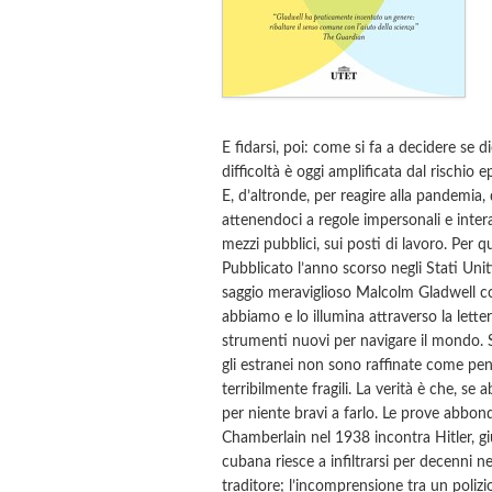
E fidarsi, poi: come si fa a decidere se d
difficoltà è oggi amplificata dal rischio 
E, d’altronde, per reagire alla pandemia,
attenendoci a regole impersonali e inte
mezzi pubblici, sui posti di lavoro. Per q
Pubblicato l’anno scorso negli Stati Uniti,
saggio meraviglioso Malcolm Gladwell co
abbiamo e lo illumina attraverso la letter
strumenti nuovi per navigare il mondo. 
gli estranei non sono raffinate come pen
terribilmente fragili. La verità è che, se
per niente bravi a farlo. Le prove abbond
Chamberlain nel 1938 incontra Hitler, g
cubana riesce a infiltrarsi per decenni n
traditore; l’incomprensione tra un poli