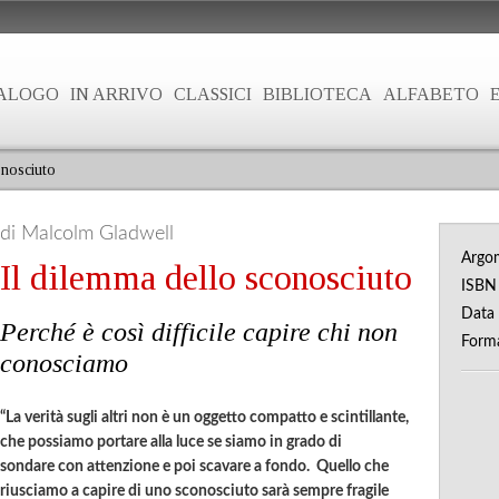
ALOGO
IN ARRIVO
CLASSICI
BIBLIOTECA
ALFABETO
onosciuto
di Malcolm Gladwell
Argo
Il dilemma dello sconosciuto
ISB
Data 
Perché è così difficile capire chi non
Form
conosciamo
“La verità sugli altri non è un oggetto compatto e scintillante,
che possiamo portare alla luce se siamo in grado di
sondare con attenzione e poi scavare a fondo. Quello che
riusciamo a capire di uno sconosciuto sarà sempre fragile