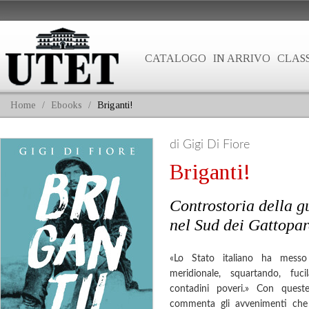
CATALOGO
IN ARRIVO
CLASS
Home
/
Ebooks
/
Briganti!
di Gigi Di Fiore
Briganti!
Controstoria della g
nel Sud dei Gattopar
«Lo Stato italiano ha messo 
meridionale, squartando, fuci
contadini poveri.» Con quest
commenta gli avvenimenti che 