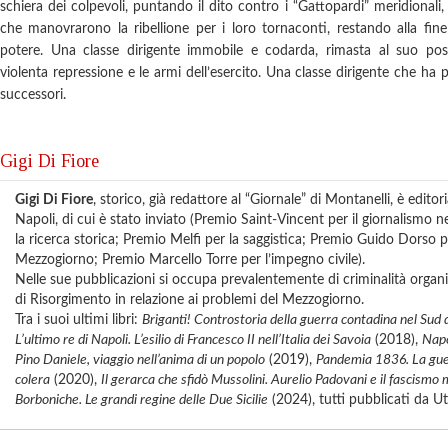
schiera dei colpevoli, puntando il dito contro i “Gattopardi” meridionali, p
che manovrarono la ribellione per i loro tornaconti, restando alla fine
potere. Una classe dirigente immobile e codarda, rimasta al suo po
violenta repressione e le armi dell’esercito. Una classe dirigente che ha 
successori.
Gigi Di Fiore
Gigi Di Fiore
, storico, già redattore al “Giornale” di Montanelli, è editor
Napoli, di cui è stato inviato (Premio Saint-Vincent per il giornalismo 
la ricerca storica; Premio Melfi per la saggistica; Premio Guido Dorso pe
Mezzogiorno; Premio Marcello Torre per l’impegno civile).
Nelle sue pubblicazioni si occupa prevalentemente di criminalità organiz
di Risorgimento in relazione ai problemi del Mezzogiorno.
Tra i suoi ultimi libri:
Briganti! Controstoria della guerra contadina nel Sud 
L’ultimo re di Napoli. L’esilio di Francesco II nell’Italia dei Savoia
(2018),
Napo
Pino Daniele, viaggio nell’anima di un popolo
(2019),
Pandemia 1836. La guer
colera
(2020),
Il gerarca che sfidò Mussolini. Aurelio Padovani e il fascismo
Borboniche. Le grandi regine delle Due Sicilie
(2024), tutti pubblicati da Ut