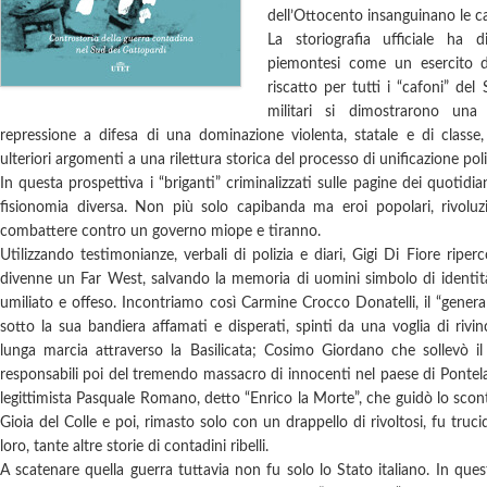
dell’Ottocento insanguinano le c
La storiografia ufficiale ha 
piemontesi come un esercito di
riscatto per tutti i “cafoni” del
militari si dimostrarono una
repressione a difesa di una dominazione violenta, statale e di class
ulteriori argomenti a una rilettura storica del processo di unificazione poli
In questa prospettiva i “briganti” criminalizzati sulle pagine dei quoti
fisionomia diversa. Non più solo capibanda ma eroi popolari, rivoluzi
combattere contro un governo miope e tiranno.
Utilizzando testimonianze, verbali di polizia e diari, Gigi Di Fiore riper
divenne un Far West, salvando la memoria di uomini simbolo di identità
umiliato e offeso. Incontriamo così Carmine Crocco Donatelli, il “genera
sotto la sua bandiera affamati e disperati, spinti da una voglia di rivin
lunga marcia attraverso la Basilicata; Cosimo Giordano che sollevò il 
responsabili poi del tremendo massacro di innocenti nel paese di Pontelan
legittimista Pasquale Romano, detto “Enrico la Morte”, che guidò lo scontr
Gioia del Colle e poi, rimasto solo con un drappello di rivoltosi, fu truci
loro, tante altre storie di contadini ribelli.
A scatenare quella guerra tuttavia non fu solo lo Stato italiano. In que