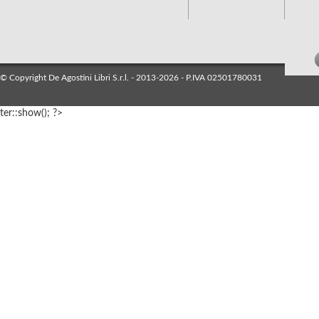
© Copyright De Agostini Libri S.r.l. - 2013-2026 - P.IVA 02501780031
ter::show(); ?>