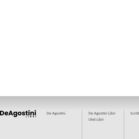
De Agostini
De Agostini Libri
Scrit
Utet Libri