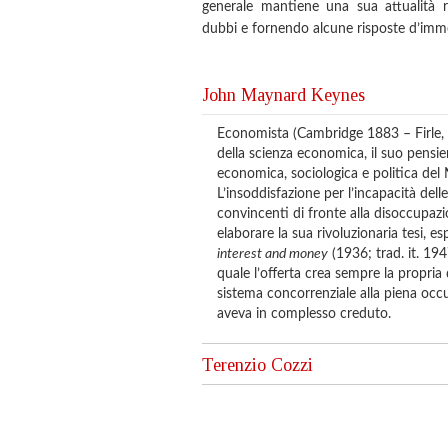
generale mantiene una sua attualità r
dubbi e fornendo alcune risposte d’immed
John Maynard Keynes
Economista (Cambridge 1883 – Firle, 
della scienza economica, il suo pensie
economica, sociologica e politica del
L’insoddisfazione per l’incapacità del
convincenti di fronte alla disoccupazi
elaborare la sua rivoluzionaria tesi, e
interest and money
(1936; trad. it. 194
quale l’offerta crea sempre la propri
sistema concorrenziale alla piena occu
aveva in complesso creduto.
Terenzio Cozzi
Professore emerito dell’Università di T
Accademie nazionale dei Lincei di Rom
Presidente di STOREP (Associazione naz