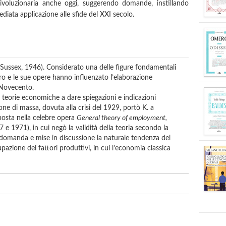
ivoluzionaria anche oggi, suggerendo domande, instillando
iata applicazione alle sfide del XXI secolo.
Sussex, 1946). Considerato una delle figure fondamentali
ro e le sue opere hanno influenzato l’elaborazione
 Novecento.
le teorie economiche a dare spiegazioni e indicazioni
one di massa, dovuta alla crisi del 1929, portò K. a
sposta nella celebre opera
General theory of employment,
7 e 1971), in cui negò la validità della teoria secondo la
a domanda e mise in discussione la naturale tendenza del
pazione dei fattori produttivi, in cui l’economia classica
orino, già ordinario di Economia politica. Socio delle
a e delle Scienze di Torino.
ionale per la storia dell’economia politica) dal 2002 al