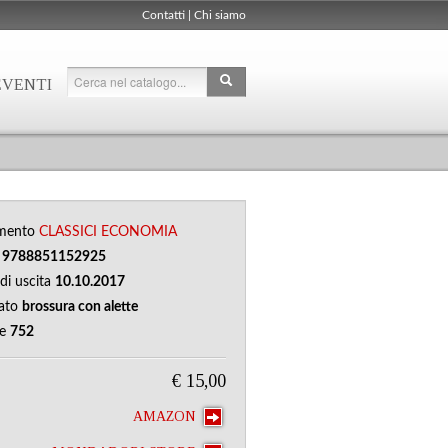
Contatti
|
Chi siamo
EVENTI
mento
CLASSICI
ECONOMIA
N
9788851152925
di uscita
10.10.2017
ato
brossura con alette
ne
752
€ 15,00
AMAZON