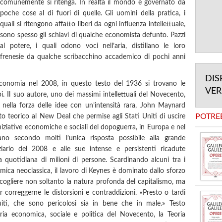
comunemente si ritenga. In realtà il mondo è governato da
poche cose al di fuori di quelle. Gli uomini della pratica, i
quali si ritengono affatto liberi da ogni influenza intellettuale,
sono spesso gli schiavi di qualche economista defunto. Pazzi
al potere, i quali odono voci nell’aria, distillano le loro
frenesie da qualche scribacchino accademico di pochi anni
DIS
onomia nel 2008, in questo testo del 1936 si trovano le
VE
pi. Il suo autore, uno dei massimi intellettuali del Novecento,
ella forza delle idee con un’intensità rara, John Maynard
POTRE
to teorico al New Deal che permise agli Stati Uniti di uscire
iniziative economiche e sociali del dopoguerra, in Europa e nel
no secondo molti l’unica risposta possibile alla grande
ziario del 2008 e alle sue intense e persistenti ricadute
a quotidiana di milioni di persone. Scardinando alcuni tra i
mica neoclassica, il lavoro di Keynes è dominato dallo sforzo
i cogliere non soltanto la natura profonda del capitalismo, ma
er correggerne le distorsioni e contraddizioni. «Presto o tardi
tuiti, che sono pericolosi sia in bene che in male.» Testo
ia economica, sociale e politica del Novecento, la Teoria