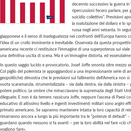
decennio successivo la guerra in
ripercussioni fecero parlare, per g
suicidio collettivo”. Previsioni 
la svalutazione del dollaro e lo 
russa negli anni settanta. In seg
giapponese e il senso di inadeguatezza nei confronti dell’Europa hanno 
l’idea di un crollo imminente e inevitabile. Osservata da questa prospettiva 
americana recente ci restituisce l’immagine di una superpotenza sul viale
una definitiva uscita di scena. Ma è un’immagine distorta, ed essenzialme
In questo saggio lucido e provocatorio, Josef Joffe smonta oltre mezzo seco
Col piglio del polemista (e appoggiandosi a una impressionante serie di a
geopolitiche) dimostra che le previsioni sul fallimento dell’America non si 
vuota scaramanzia, strumentalizzata – sia dalla destra, sia dalla sinistra –
potere politico. Le ombre che minacciavano la supremazia degli Stati Uni
dileguate. E non è da temere, rassicura Joffe, neppure l’ascesa di Paesi c
educativo di altissimo livello e ingenti investimenti militari sono argini ef
primato americano. Se sapranno mantenere intatta la loro capacità di reinv
rimarranno ancora a lungo la più importante tra le “potenze di default” – l
guardano quando nessuno si fa avanti – per la loro abilità nel fare «ciò c
vogliono fare».