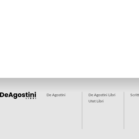
De Agostini
De Agostini Libri
Scrit
Utet Libri