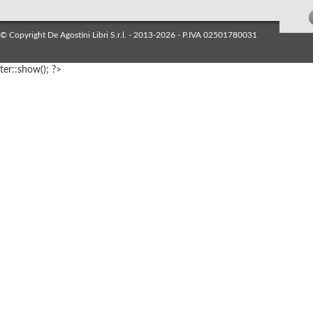
© Copyright De Agostini Libri S.r.l. - 2013-2026 - P.IVA 02501780031
ter::show(); ?>