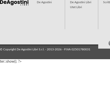
De Agostini
De Agostini Libri
Scrit
Utet Libri
© Copyright De Agostini Libri S.r.l. - 2013-2026 - P.IVA 02501780031
ter::show(); ?>