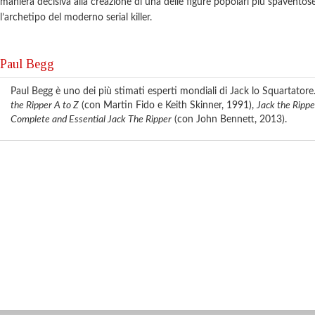
maniera decisiva alla creazione di una delle figure popolari più spaventose 
l’archetipo del moderno serial killer.
Paul Begg
Paul Begg è uno dei più stimati esperti mondiali di Jack lo Squartatore. 
the Ripper A to Z
(con Martin Fido e Keith Skinner, 1991),
Jack the Rippe
Complete and Essential Jack The Ripper
(con John Bennett, 2013).