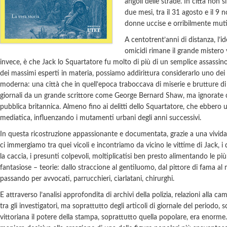
angoli delle strade. In città non si
due mesi, tra il 31 agosto e il 9
donne uccise e orribilmente mutil
A centotrent’anni di distanza, l’id
omicidi rimane il grande mistero 
invece, è che Jack lo Squartatore fu molto di più di un semplice assassi
dei massimi esperti in materia, possiamo addirittura considerarlo uno dei 
moderna: una città che in quell’epoca traboccava di miserie e brutture di
giornali da un grande scrittore come George Bernard Shaw, ma ignorate c
pubblica britannica. Almeno fino ai delitti dello Squartatore, che ebbero 
mediatica, influenzando i mutamenti urbani degli anni successivi.
In questa ricostruzione appassionante e documentata, grazie a una vivida
ci immergiamo tra quei vicoli e incontriamo da vicino le vittime di Jack, i
la caccia, i presunti colpevoli, moltiplicatisi ben presto alimentando le pi
fantasiose – teorie: dallo straccione al gentiluomo, dal pittore di fama al
passando per avvocati, parrucchieri, ciarlatani, chirurghi.
E attraverso l’analisi approfondita di archivi della polizia, relazioni alla ca
tra gli investigatori, ma soprattutto degli articoli di giornale del periodo
vittoriana il potere della stampa, soprattutto quella popolare, era enorme