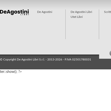
De Agostini
De Agostini Libri
Scrit
Utet Libri
© Copyright De Agostini Libri S.r.l. - 2013-2026 - P.IVA 02501780031
ter::show(); ?>