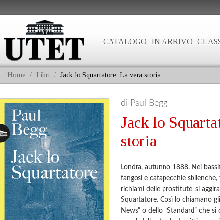
CATALOGO
IN ARRIVO
CLASS
Home
/
Libri
/
Jack lo Squartatore. La vera storia
di Paul Begg
Jack lo Squarta
storia
Londra, autunno 1888. Nei bassifo
fangosi e catapecchie sbilenche, tr
richiami delle prostitute, si aggir
Squartatore. Così lo chiamano gli 
News” o dello “Standard” che si c