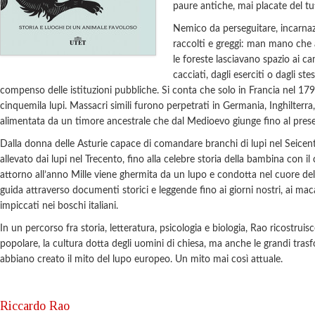
paure antiche, mai placate del tu
Nemico da perseguitare, incarnaz
raccolti e greggi: man mano che 
le foreste lasciavano spazio ai cam
cacciati, dagli eserciti o dagli st
compenso delle istituzioni pubbliche. Si conta che solo in Francia nel 179
cinquemila lupi. Massacri simili furono perpetrati in Germania, Inghilterra
alimentata da un timore ancestrale che dal Medioevo giunge fino al pres
Dalla donna delle Asturie capace di comandare branchi di lupi nel Seicen
allevato dai lupi nel Trecento, fino alla celebre storia della bambina con 
attorno all’anno Mille viene ghermita da un lupo e condotta nel cuore del
guida attraverso documenti storici e leggende fino ai giorni nostri, ai mac
impiccati nei boschi italiani.
In un percorso fra storia, letteratura, psicologia e biologia, Rao ricostrui
popolare, la cultura dotta degli uomini di chiesa, ma anche le grandi tras
abbiano creato il mito del lupo europeo. Un mito mai così attuale.
Riccardo Rao