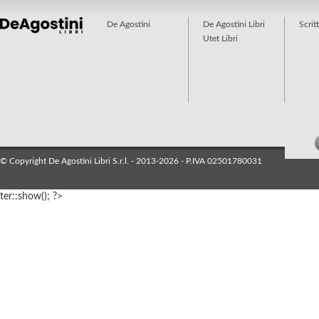
De Agostini
De Agostini Libri
Scrit
Utet Libri
© Copyright De Agostini Libri S.r.l. - 2013-2026 - P.IVA 02501780031
ter::show(); ?>