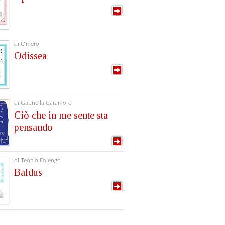
di Omero
Odissea
di Gabriella Caramore
Ciò che in me sente sta
pensando
di Teofilo Folengo
Baldus