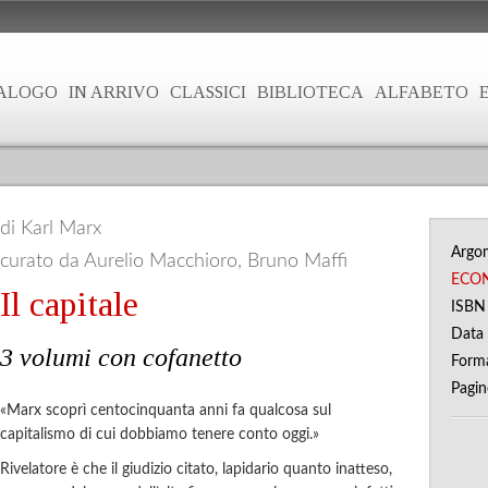
ALOGO
IN ARRIVO
CLASSICI
BIBLIOTECA
ALFABETO
di Karl Marx
Argo
curato da Aurelio Macchioro, Bruno Maffi
ECO
Il capitale
ISB
Data 
3 volumi con cofanetto
Form
Pagi
«Marx scoprì centocinquanta anni fa qualcosa sul
capitalismo di cui dobbiamo tenere conto oggi.»
Rivelatore è che il giudizio citato, lapidario quanto inatteso,