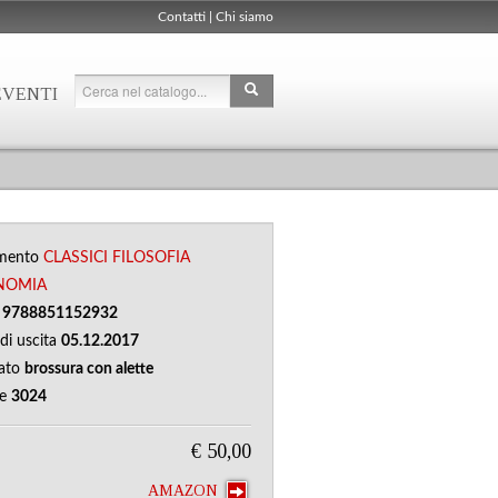
Contatti
|
Chi siamo
EVENTI
mento
CLASSICI
FILOSOFIA
NOMIA
N
9788851152932
di uscita
05.12.2017
ato
brossura con alette
ne
3024
€ 50,00
AMAZON