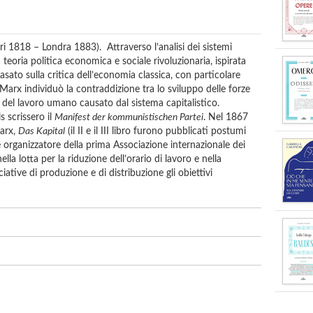
i 1818 – Londra 1883). Attraverso l’analisi dei sistemi
teoria politica economica e sociale rivoluzionaria, ispirata
basato sulla critica dell’economia classica, con particolare
Marx individuò la contraddizione tra lo sviluppo delle forze
e del lavoro umano causato dal sistema capitalistico.
 scrissero il
Manifest der kommunistischen Partei
. Nel 1867
Marx,
Das Kapital
(il II e il III libro furono pubblicati postumi
organizzatore della prima Associazione internazionale dei
la lotta per la riduzione dell’orario di lavoro e nella
tive di produzione e di distribuzione gli obiettivi
to un importante esegeta dell’opera di Karl Marx e di
 a introdurre il pensiero di John Maynard Keynes in
ere di Croce, Aurelio Macchioro (n. 1915) propone nel
tori del Partito Comunista Internazionalista, oltre che
el pensiero di Marx e del marxismo italiano (Antonio
etteratura e del pensiero, per Utet e altri editori.
oriografica poi tradotta in opere quali
Studi di storia del