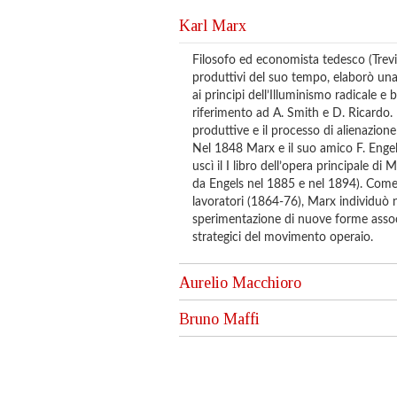
Karl Marx
Filosofo ed economista tedesco (Trevir
produttivi del suo tempo, elaborò una 
ai principi dell’Illuminismo radicale e 
riferimento ad A. Smith e D. Ricardo. 
produttive e il processo di alienazion
Nel 1848 Marx e il suo amico F. Engels
uscì il I libro dell’opera principale di 
da Engels nel 1885 e nel 1894). Come 
lavoratori (1864-76), Marx individuò nel
sperimentazione di nuove forme associa
strategici del movimento operaio.
Aurelio Macchioro
Bruno Maffi
Storico del pensiero economico, è sta
Antonio Gramsci e tra i primi studiosi
Italia. Profondo conoscitore delle op
Politico e storico, è stato tra i fonda
dopoguerra, dopo l’approfondimento d
traduttore e curatore di classici della l
Labriola, Gramsci), una metodologia st