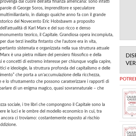
provenga dal cuore dell’alta finanza americana: sono infatti
parole di George Soros, imprenditore e speculatore
multimiliardario, in dialogo qualche anno fa con il grande
storico del Novecento Eric Hobsbawm a proposito
dell’attualità di Karl Marx e del suo ricco e denso
monumento teorico, il Capitale. Grandiosa opera incompiuta,
per due terzi inedita fintanto che l’autore era in vita,
pertanto sistemata e organizzata nella sua struttura attuale
i Marx è una pietra miliare del pensiero filosofico e della
DIS
i e concetti di estremo interesse per chiunque voglia capire,
VE
ci e ideologie, la struttura profonda del capitalismo e delle
rescimento” che porta a un’accumulazione della ricchezza,
POTRE
e e lo sfruttamento che possono caratterizzare i rapporti di
a parlare di un enigma magico, quasi sovrannaturale – che
ezza sociale, i tre libri che compongono il Capitale sono la
re le luci e le ombre del modello economico in cui, tra
, ancora ci troviamo: costantemente esposto al rischio
addizione.