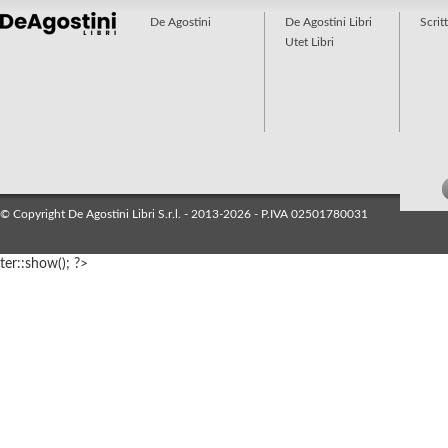
De Agostini
De Agostini Libri
Scrit
Utet Libri
© Copyright De Agostini Libri S.r.l. - 2013-2026 - P.IVA 02501780031
ter::show(); ?>