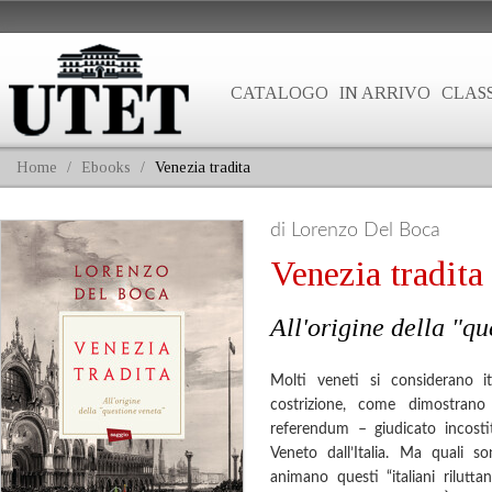
CATALOGO
IN ARRIVO
CLASS
Home
/
Ebooks
/
Venezia tradita
di Lorenzo Del Boca
Venezia tradita
All'origine della "q
Molti veneti si considerano i
costrizione, come dimostrano
referendum – giudicato incostit
Veneto dall’Italia. Ma quali s
animano questi “italiani rilutt