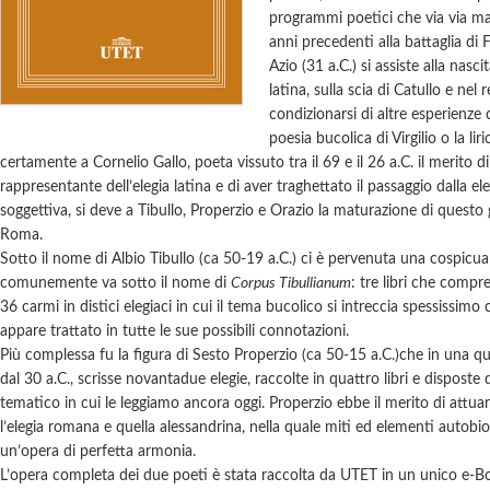
programmi poetici che via via m
anni precedenti alla battaglia di Fi
Azio (31 a.C.) si assiste alla nasci
latina, sulla scia di Catullo e nel
condizionarsi di altre esperienze c
poesia bucolica di Virgilio o la lir
certamente a Cornelio Gallo, poeta vissuto tra il 69 e il 26 a.C. il merito di
rappresentante dell’elegia latina e di aver traghettato il passaggio dalla el
soggettiva, si deve a Tibullo, Properzio e Orazio la maturazione di questo g
Roma.
Sotto il nome di Albio Tibullo (ca 50-19 a.C.) ci è pervenuta una cospicua
comunemente va sotto il nome di
Corpus Tibullianum
: tre libri che com
36 carmi in distici elegiaci in cui il tema bucolico si intreccia spessissi
appare trattato in tutte le sue possibili connotazioni.
Più complessa fu la figura di Sesto Properzio (ca 50-15 a.C.)che in una qui
dal 30 a.C., scrisse novantadue elegie, raccolte in quattro libri e disposte 
tematico in cui le leggiamo ancora oggi. Properzio ebbe il merito di attu
l’elegia romana e quella alessandrina, nella quale miti ed elementi autobio
un’opera di perfetta armonia.
L’opera completa dei due poeti è stata raccolta da UTET in un unico e-