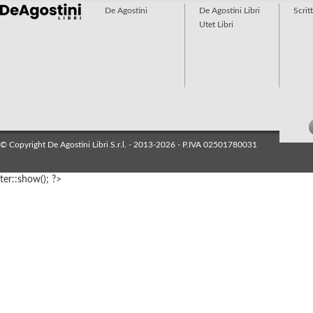
De Agostini
De Agostini Libri
Scrit
Utet Libri
© Copyright De Agostini Libri S.r.l. - 2013-2026 - P.IVA 02501780031
ter::show(); ?>