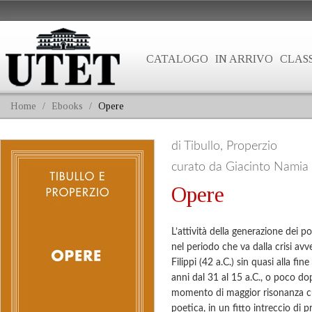
CATALOGO
IN ARRIVO
CLASS
Home
/
Ebooks
/
Opere
di Tibullo, Properzio
curato da Giacinto Namia
Opere
L’attività della generazione dei p
nel periodo che va dalla crisi avv
Filippi (42 a.C.) sin quasi alla fin
anni dal 31 al 15 a.C., o poco do
momento di maggior risonanza cu
poetica, in un fitto intreccio di p