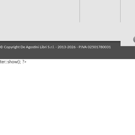
© Copyright De Agostini Libri S.r.l. - 2013-2026 - P.IVA 02501780031
ter::show(); ?>