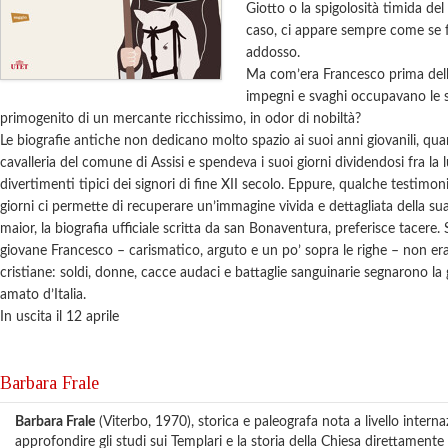
Giotto o la spigolosità timida del
caso, ci appare sempre come se f
addosso.
Ma com’era Francesco prima dell
impegni e svaghi occupavano le su
primogenito di un mercante ricchissimo, in odor di nobiltà?
Le biografie antiche non dedicano molto spazio ai suoi anni giovanili, qua
cavalleria del comune di Assisi e spendeva i suoi giorni dividendosi fra la l
divertimenti tipici dei signori di fine XII secolo. Eppure, qualche testimoni
giorni ci permette di recuperare un’immagine vivida e dettagliata della su
maior, la biografia ufficiale scritta da san Bonaventura, preferisce tacere.
giovane Francesco – carismatico, arguto e un po’ sopra le righe – non era
cristiane: soldi, donne, cacce audaci e battaglie sanguinarie segnarono la 
amato d’Italia.
In uscita il 12 aprile
Barbara Frale
Barbara Frale
(Viterbo, 1970), storica e paleografa nota a livello intern
approfondire gli studi sui Templari e la storia della Chiesa direttamente s