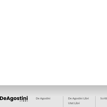
De Agostini
De Agostini Libri
Scrit
Utet Libri