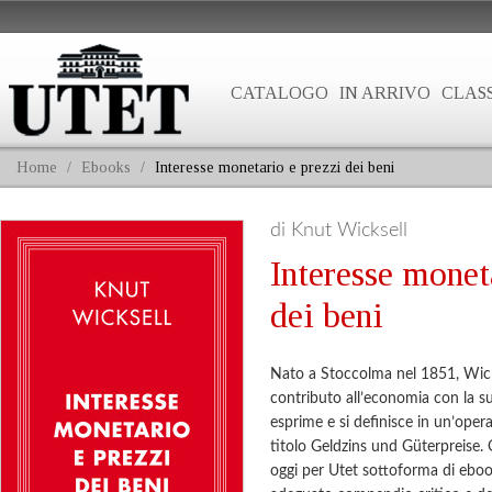
CATALOGO
IN ARRIVO
CLASS
Home
/
Ebooks
/
Interesse monetario e prezzi dei beni
di Knut Wicksell
Interesse monet
dei beni
Nato a Stoccolma nel 1851, Wick
contributo all’economia con la sua
esprime e si definisce in un’opera
titolo Geldzins und Güterpreise.
oggi per Utet sottoforma di ebo