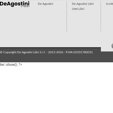
De Agostini
De Agostini Libri
Scrit
Utet Libri
© Copyright De Agostini Libri S.r.l. - 2013-2026 - P.IVA 02501780031
ter::show(); ?>