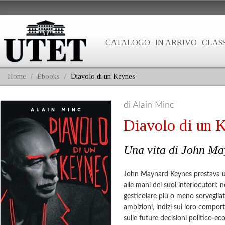
CATALOGO
IN ARRIVO
CLASS
Home
/
Ebooks
/
Diavolo di un Keynes
di Alain Minc
Diavolo di un 
Una vita di John M
John Maynard Keynes prestava un
alle mani dei suoi interlocutori: n
gesticolare più o meno sorvegliat
ambizioni, indizi sui loro compor
sulle future decisioni politico-ec