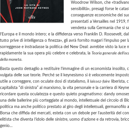
Woodrow Wilson, che «tradivan
sensibilità», presagì forse le cata
conseguenze economiche dei suoi
presentati a Versailles nel 1919, f
vendetta sulla Germania che si s
l’Europa e il mondo intero; e la diffidenza verso Franklin D. Roosevelt, da
tutto prive di intelligenza o finezza», gli avrà fornito magari l’impulso per
sorreggesse e instradasse la politica del New Deal: avrebbe visto la luce
rapidamente la sua opera più celebre e celebrata, la
Teoria generale dell’oc
della moneta
.
Basta questo dettaglio a restituire l’immagine di un economista insolito, 
vulgata delle sue teorie. Perché se il keynesismo si è velocemente impos
utile a correggere, con oculate dosi di statalismo, il
laissez-faire
liberista, 
capitalista “di sinistra” al marxismo, la vita personale e la carriera di Ke
ricordare questa oculatezza e questo quieto pragmatismo: dandy omosess
una delle ballerine più corteggiate al mondo, intellettuale del circolo di 
politica ma anche politico prestato al giro degli intellettuali, germanofilo 
Borsa che diffida dei mercati, esteta con un debole per l’austerità del co
elitista che diventa l’idolo delle sinistre, uomo d’azione e da retrovia, bric
genio…