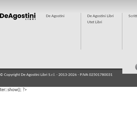
De Agostini
De Agostini Libri
Scrit
Utet Libri
© Copyright De Agostini Libri S.r.l. - 2013-2026 - P.IVA 02501780031
ter::show(); ?>