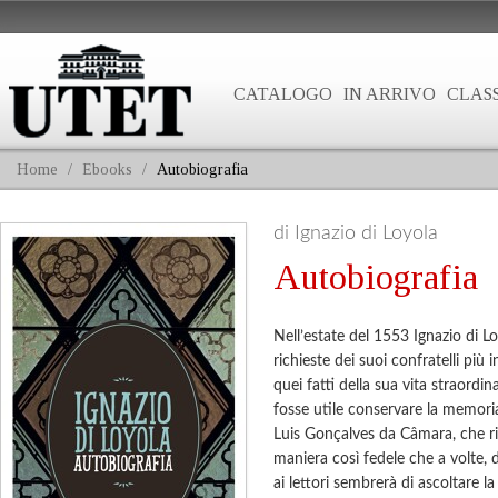
CATALOGO
IN ARRIVO
CLASS
Home
/
Ebooks
/
Autobiografia
di Ignazio di Loyola
Autobiografia
Nell’estate del 1553 Ignazio di L
richieste dei suoi confratelli più 
quei fatti della sua vita straordin
fosse utile conservare la memoria
Luis Gonçalves da Câmara, che ri
maniera così fedele che a volte, di
ai lettori sembrerà di ascoltare la