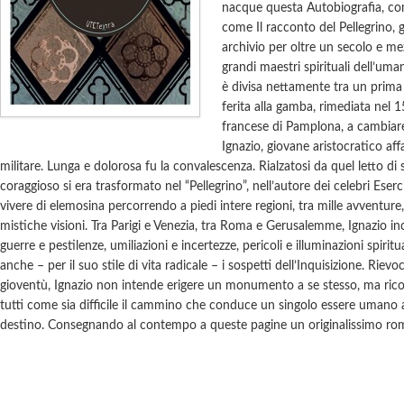
nacque questa Autobiografia, co
come Il racconto del Pellegrino,
archivio per oltre un secolo e mez
grandi maestri spirituali dell’uman
è divisa nettamente tra un prima
ferita alla gamba, rimediata nel 
francese di Pamplona, a cambiare 
Ignazio, giovane aristocratico af
militare. Lunga e dolorosa fu la convalescenza. Rialzatosi da quel letto di s
coraggioso si era trasformato nel “Pellegrino”, nell’autore dei celebri Eserciz
vivere di elemosina percorrendo a piedi intere regioni, tra mille avventure
mistiche visioni. Tra Parigi e Venezia, tra Roma e Gerusalemme, Ignazio 
guerre e pestilenze, umiliazioni e incertezze, pericoli e illuminazioni spiritu
anche – per il suo stile di vita radicale – i sospetti dell’Inquisizione. Riev
gioventù, Ignazio non intende erigere un monumento a se stesso, ma ricord
tutti come sia difficile il cammino che conduce un singolo essere umano 
destino. Consegnando al contempo a queste pagine un originalissimo ro