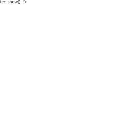
ter::show(); ?>