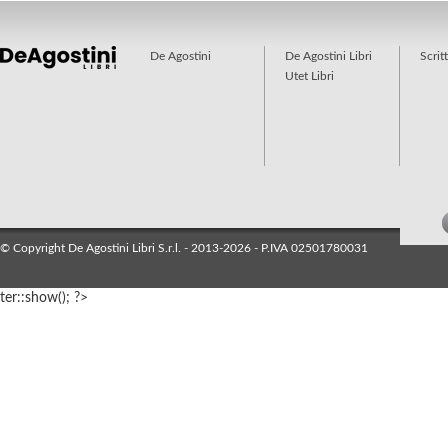
De Agostini
De Agostini Libri
Scrit
Utet Libri
© Copyright De Agostini Libri S.r.l. - 2013-2026 - P.IVA 02501780031
ter::show(); ?>