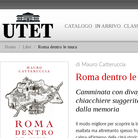
CATALOGO
IN ARRIVO
CLASS
Home
/
Libri
/
Roma dentro le mura
di Mauro Catteruccia
Roma dentro le
Camminata con diva
chiacchiere suggerit
dalla memoria
Il modo migliore per scoprire la 
esaltata ma altrettanto spesso fr
calma all’interno della città stori