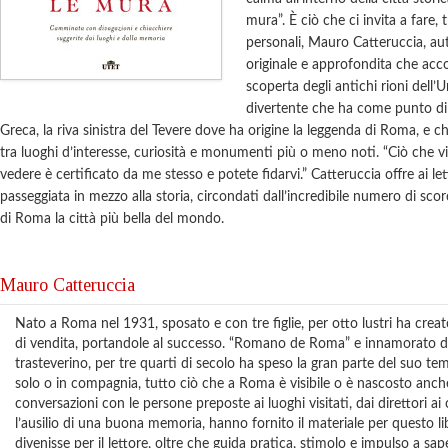
mura”. È ciò che ci invita a fare, 
personali, Mauro Catteruccia, au
originale e approfondita che acco
scoperta degli antichi rioni dell’
divertente che ha come punto di 
Greca, la riva sinistra del Tevere dove ha origine la leggenda di Roma, e ch
tra luoghi d’interesse, curiosità e monumenti più o meno noti. “Ciò che v
vedere è certificato da me stesso e potete fidarvi.” Catteruccia offre ai le
passeggiata in mezzo alla storia, circondati dall’incredibile numero di sco
di Roma la città più bella del mondo.
Mauro Catteruccia
Nato a Roma nel 1931, sposato e con tre figlie, per otto lustri ha creat
di vendita, portandole al successo. “Romano de Roma” e innamorato del
trasteverino, per tre quarti di secolo ha speso la gran parte del suo te
solo o in compagnia, tutto ciò che a Roma è visibile o è nascosto anche
conversazioni con le persone preposte ai luoghi visitati, dai direttori ai 
l’ausilio di una buona memoria, hanno fornito il materiale per questo l
divenisse per il lettore, oltre che guida pratica, stimolo e impulso a sap