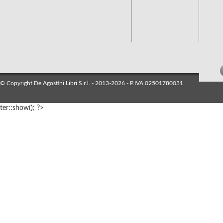
© Copyright De Agostini Libri S.r.l. - 2013-2026 - P.IVA 02501780031
ter::show(); ?>