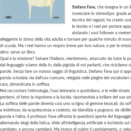
Stefano Fava
, che insegna in un l
rovesciare lo stereotipo: grazie 
tecnica dei ragazzi, ha creato u
le stories e i reel per portare ap
aiutando i suoi follower a metter
alleggerire lo stress della vita adulta e tornare per qualche minuto di nuo
di scuola. Ma i reel hanno un respiro breve per loro natura, e per le miss
altro: serve un libro.
Qual è la missione? Salvare l’italiano, nientemeno, attaccato da tutte le part
dal linguaggio sciatto della tv, dalla pigrizia di noi parlanti, che ricicliam
parole. Senza fare un noioso saggio di linguistica, Stefano Fava qui si app
parola scivolata via dall’uso comune, relegata nelle pieghe dei vocabolari 
cara, dimenticata in soffitta.
Nel raccontare l’etimologia, l’uso letterario e quotidiano, e le mille strade
perdersi, di fatto la rispolvera e la lucida, riportandola a brillare del suo 
La soffitta delle parole diventa così uno scrigno di gemme lessicali: da so
a indefesso, da acquiescenza a codesto, da blandizia a pugnace, da sibil
parola e l’altra, il professor Fava affronta le questioni aperte del linguagg
alternando elogi della fatica, sfide all’intelligenza artificiale e inchieste sul
cambiato, e ancora cambierà. Ma invece di subire il cambiamento, o velo