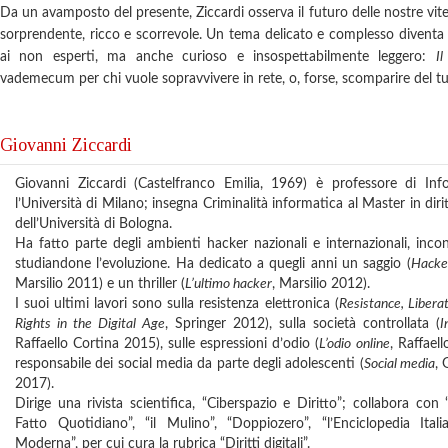
Da un avamposto del presente, Ziccardi osserva il futuro delle nostre vite 
sorprendente, ricco e scorrevole. Un tema delicato e complesso diventa
ai non esperti, ma anche curioso e insospettabilmente leggero:
Il
vademecum per chi vuole sopravvivere in rete, o, forse, scomparire del tu
Giovanni Ziccardi
Giovanni Ziccardi (Castelfranco Emilia, 1969) è professore di Info
l’Università di Milano; insegna Criminalità informatica al Master in dir
dell’Università di Bologna.
Ha fatto parte degli ambienti hacker nazionali e internazionali, inc
studiandone l’evoluzione. Ha dedicato a quegli anni un saggio (
Hacker
Marsilio 2011) e un thriller (
L’ultimo hacker
, Marsilio 2012).
I suoi ultimi lavori sono sulla resistenza elettronica (
Resistance, Liber
Rights in the Digital Age
, Springer 2012), sulla società controllata (
I
Raffaello Cortina 2015), sulle espressioni d’odio (
L’odio online
, Raffael
responsabile dei social media da parte degli adolescenti (
Social media
, 
2017).
Dirige una rivista scientifica, “Ciberspazio e Diritto”; collabora con “i
Fatto Quotidiano”, “il Mulino”, “Doppiozero”, “l’Enciclopedia Ita
Moderna”, per cui cura la rubrica “Diritti digitali”.