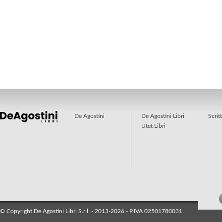
De Agostini
De Agostini Libri
Scrit
Utet Libri
© Copyright De Agostini Libri S.r.l. - 2013-2026 - P.IVA 02501780031