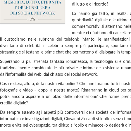
di lutto e di ricordo?
Lo hanno già fatto, in realtà,
quotidianità digitale e le ultime n
commemorativi si alternano nell
mentre ci rifiutiamo di cancellare
li custodiamo nelle rubriche dei telefoni; intanto, le manifestazioni 
diventano di celebrità in celebrità sempre più partecipate, spuntano i
streaming e si testano le prime chat che permettono di dialogare in temp
Superando la più sfrenata fantasia romanzesca, la tecnologia si è orma
tradizionalmente considerate le più private e intime dell’esistenza uman
dall’informalità del web, dal chiasso dei social network.
Cosa resterà, allora, della nostra vita online? Che fine faranno tutti i nostr
fotografie e video – dopo la nostra morte? Rimarranno in cloud per sem
potrà ancora aspirare a un oblio delle informazioni? Che forme prender
eredità digitale?
Da sempre attento agli aspetti più controversi della società dell’informa
informatica e investigazioni digitali, Giovanni Ziccardi si inoltra senza timo
morte e vita nel cyberspazio, tra diritto all’oblio e minacce (o desideri) d’