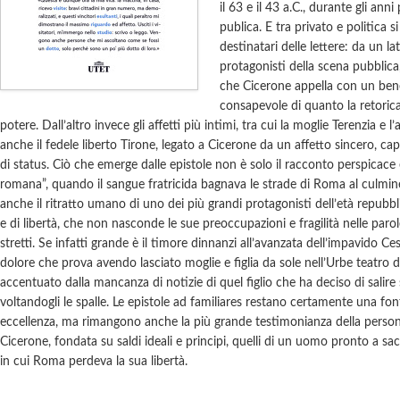
il 63 e il 43 a.C., durante gli anni
publica. E tra privato e politica 
destinatari delle lettere: da un la
protagonisti della scena pubblica,
che Cicerone appella con un ben
consapevole di quanto la retorica 
potere. Dall’altro invece gli affetti più intimi, tra cui la moglie Terenzia e l’
anche il fedele liberto Tirone, legato a Cicerone da un affetto sincero, ca
di status. Ciò che emerge dalle epistole non è solo il racconto perspicace 
romana”, quando il sangue fratricida bagnava le strade di Roma al culmine
anche il ritratto umano di uno dei più grandi protagonisti dell’età repubb
e di libertà, che non nasconde le sue preoccupazioni e fragilità nelle parol
stretti. Se infatti grande è il timore dinnanzi all’avanzata dell’impavido Ces
dolore che prova avendo lasciato moglie e figlia da sole nell’Urbe teatro di
accentuato dalla mancanza di notizie di quel figlio che ha deciso di salire 
voltandogli le spalle. Le epistole ad familiares restano certamente una font
eccellenza, ma rimangono anche la più grande testimonianza della person
Cicerone, fondata su saldi ideali e principi, quelli di un uomo pronto a sa
in cui Roma perdeva la sua libertà.