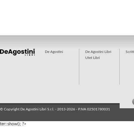
De Agostini
De Agostini Libri
Scrit
Utet Libri
© Copyright De Agostini Libri S.r.l. - 2013-2026 - P.IVA 02501780031
ter::show(); ?>